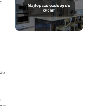
ć
Najlepsze ozdoby do
kuchni
 do
u
iwe