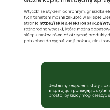
Gdzie kupić niezbędny sprzę
Wtyczki ze stykiem ochronnym, gniazdka el
tych tematem można zakupić w sklepie Elek
stronie
https://sklep.elektrospark.pl/w
różnorodne wtyczki, które można dopasowa
sklepu można również otrzymać produkty d
potrzebne do sygnalizacji pożaru, elektrona
Jesteśmy zespołem, który z pa
inspirując i pomagając czytel
prosto, by każdy mógł cieszyć