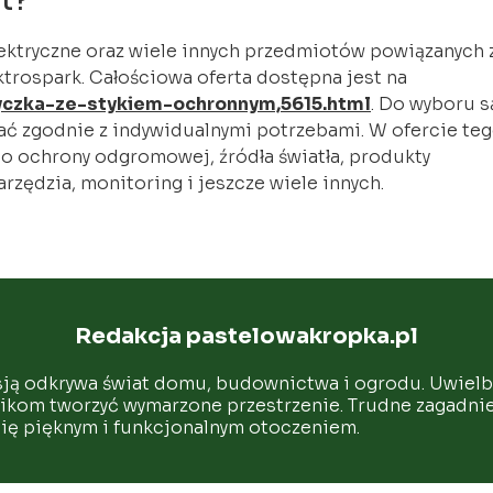
t?
ektryczne oraz wiele innych przedmiotów powiązanych 
trospark. Całościowa oferta dostępna jest na
tyczka-ze-stykiem-ochronnym,5615.html
. Do wyboru s
ć zgodnie z indywidualnymi potrzebami. W ofercie te
o ochrony odgromowej, źródła światła, produkty
rzędzia, monitoring i jeszcze wiele innych.
Redakcja pastelowakropka.pl
sją odkrywa świat domu, budownictwa i ogrodu. Uwielbi
nikom tworzyć wymarzone przestrzenie. Trudne zagadnie
 się pięknym i funkcjonalnym otoczeniem.