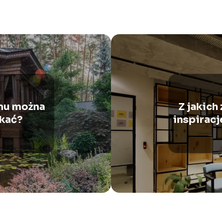
omu można
Z jakich
tkać?
inspiracj