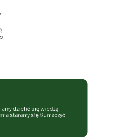
z
ą
go
amy dzielić się wiedzą,
nia staramy się tłumaczyć