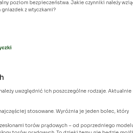
lny poziom bezpieczeństwa. Jakie czynniki należy wzią
 gniazdek z wtyczkami?
yczki
ch
należy uwzględnić ich poszczególne rodzaje. Aktualnie
ajczęściej stosowane. Wyróżnia je jeden bolec, który
przesłonami torów prądowych – od poprzedniego model
słony torów prądowych. To dzięki temu nie będzie możl