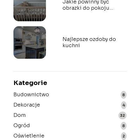
Jakie powinny być
obrazki do pokoju
dziecka?
Najlepsze ozdoby do
kuchni
Kategorie
Budownictwo
8
Dekoracje
4
Dom
32
Ogród
8
Oświetlenie
2